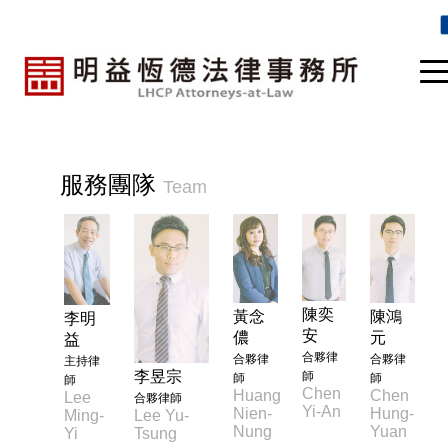
服務團隊
Team
陳奕
黃念
陳鴻
李明
安
儂
元
益
合夥律
合夥律
合夥律
主持律
李昱宗
師
師
師
師
Chen
Huang
Chen
Lee
合夥律師
Yi-An
Nien-
Hung-
Ming-
Lee Yu-
Nung
Yuan
Yi
Tsung